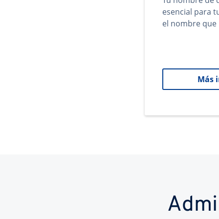
Tu nombre de d
esencial para 
el nombre que 
Más 
Admi