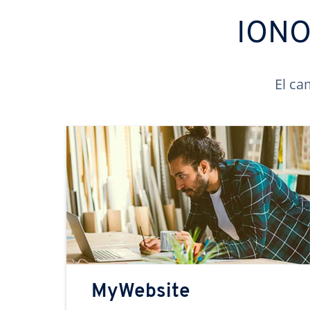
IONOS
El ca
MyWebsite